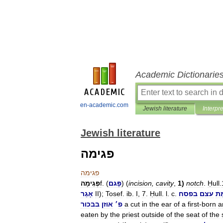
Academic Dictionarie
en-academic.com
Jewish literature
Interpr
Jewish literature
פגימה
פגימה
.
Ḥull
.
notch
)
1
,
cavity
,
incision
) (
פָּגם
. (
f
פְּגִימָה
מַת
עצם
בפסח
.
c
.
l
.
Ḥull
.
7
,
I
.
ib
.
Tosef
);
II
אָגַר
a
born
-
first
a
of
ear
the
in
cut
a
פ
׳
אוזן
בבכור
eaten
by
the
priest
outside
of
the
seat
of
the