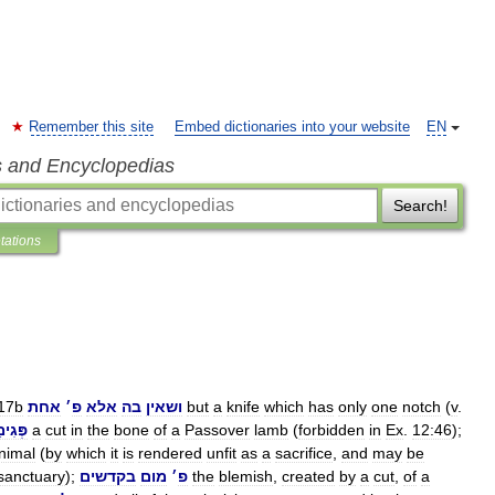
Remember this site
Embed dictionaries into your website
EN
s and Encyclopedias
Search!
etations
.
v
(
notch
one
only
has
which
knife
a
but
ושאין
בה
אלא
פ
׳
אחת
17b
);
12:46
.
Ex
in
forbidden
(
lamb
Passover
a
of
bone
the
in
cut
a
פְּגִי
nimal
(
by
which
it
is
rendered
unfit
as
a
sacrifice
,
and
may
be
a
of
,
cut
a
by
created
,
blemish
the
פ
׳
מום
בקדשים
);
sanctuary