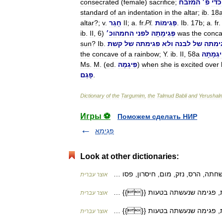
כדי
פ
׳
המזבח
;
sacrifice
)
female
(
consecrated
standard
of
an
indentation
in
the
altar
;
ib
.
18
fr
.
a
;
17b
.
Ib
.
פְּגִימוֹת
.
Pl
.
fr
.
a
;
II
חָגַר
.
v
?;
altar
conc
the
was
פְּגִימָתָהּ
לפני
החמה
וכ
׳
)
6
,
II
.
ib
ימתה
של
לבנה
ולא
פגימתה
של
קשת
.
Ib
?
sun
ּיגְמָתָהּ
58a
,
II
.
ib
.
Y
;
rainbow
a
of
concave
the
over
excited
is
she
when
)
פִּיגְמָהּ
.
ed
. (
M
.
Ms
.
פָּגַם
Dictionary
of
the
Targumim
,
the
Talmud
Babli
and
Yerushal
Игры ⚽
Поможем сделать НИР
פְּגִימָא
Look at other dictionaries:
שחתה, הרס, נזק, מום, חיסרון, פסו …
אוצר עברית
ות, פגימה שנעשתה בטעות {{}} …
אוצר עברית
ות, פגימה שנעשתה בטעות {{}} …
אוצר עברית