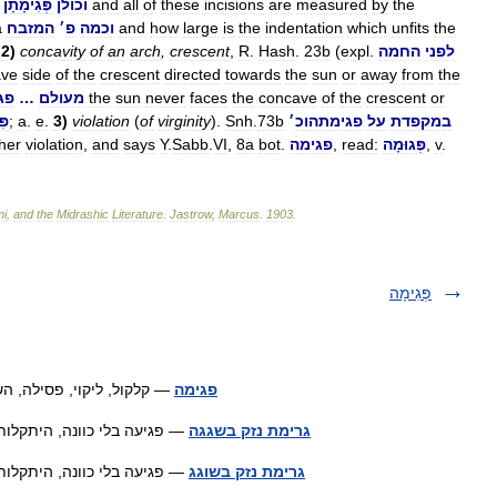
the
by
measured
are
incisions
these
of
all
and
וכולן
פְּגִימָתָן
the
unfits
which
indentation
the
is
large
how
and
וכמה
פ
׳
המזבח
a
לפני
החמה
.
expl
(
23b
.
Hash
.
R
,
crescent
,
arch
an
of
concavity
)
2
.
ave
side
of
the
crescent
directed
towards
the
sun
or
away
from
the
or
crescent
the
of
concave
the
faces
never
sun
the
מעולם
…
פג
במקפדת
על
פגימתה
וכ
׳
73b
.
Snh
).
virginity
of
(
violation
)
3
.
e
.
a
;
פִ
.
v
,
פְּגוּמָה
read:
,
פגימה
.
bot
8a
,
VI
.
Sabb
.
Y
says
and
,
violation
her
mi
,
and
the
Midrashic
Literature
.
Jastrow
,
Marcus
.
1903
.
פְּגִימָה
פגימה
— קלקול, ליקוי, פסילה, ה
גרימת נזק בשגגה
— פגיעה בלי כוונה, היתקל
גרימת נזק בשוגג
— פגיעה בלי כוונה, היתקל